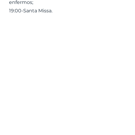
enfermos;
19:00-Santa Missa.
"SABEMOS QUE DEUS AGE
EM TODAS AS COISAS PARA
O BEM DAQUELES QUE O
AMAM, DOS QUE FORAM
CHAMADOS SEGUNDO O